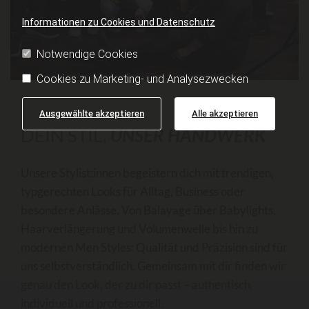
Informationen zu Cookies und Datenschutz
Notwendige Cookies
Cookies zu Marketing- und Analysezwecken
Ausgewählte akzeptieren
Alle akzeptieren
DEIN STIL,
UNSER HANDWERK
Unsere Stylist:innen begeistern dich mit trendigen,
typgerechten Looks für Alltag, Business oder
besondere Anlässe. Von Balayage über Babylights,
Haarverlängerung und Volumenwelle bis hin zu
modernen Men Styles: Qualität und Präzision sind für
uns selbstverständlich. Gemeinsam mit dir finden wir
genau den Look, der zu dir passt – authentisch,
individuell und professionell.