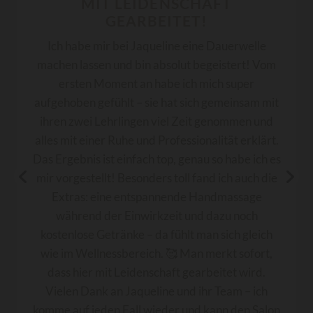
MIT LEIDENSCHAFT
GEARBEITET!
Ich habe mir bei Jaqueline eine Dauerwelle
machen lassen und bin absolut begeistert! Vom
ersten Moment an habe ich mich super
aufgehoben gefühlt – sie hat sich gemeinsam mit
ihren zwei Lehrlingen viel Zeit genommen und
alles mit einer Ruhe und Professionalität erklärt.
Das Ergebnis ist einfach top, genau so habe ich es
mir vorgestellt! Besonders toll fand ich auch die
Extras: eine entspannende Handmassage
während der Einwirkzeit und dazu noch
kostenlose Getränke – da fühlt man sich gleich
wie im Wellnessbereich. 🥰 Man merkt sofort,
dass hier mit Leidenschaft gearbeitet wird.
Vielen Dank an Jaqueline und ihr Team – ich
komme auf jeden Fall wieder und kann den Salon