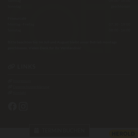
Samstag
09:00 - 16:00
Sonntag
geschlossen
Friseurcafé
Montag - Freitag
07:30 - 19:00
Samstag
08:00 - 16:00
Bitte beachten Sie: Im Juli und August bleibt unser Betrieb montags
geschlossen. Vielen Dank für Ihr Verständnis!
LINKS

Impressum

Datenschutzerklärung

Kontakt

TERMIN BUCHEN
Website erstellt von HEROLD