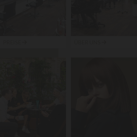
PREISE
ÜBER UNS

