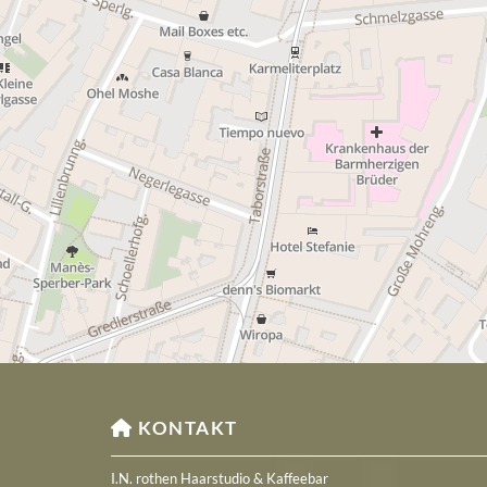
KONTAKT

I.N. rothen Haarstudio & Kaffeebar