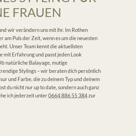
E FRAUEN
nd wir verändern uns mit ihr. Im Rothen
r am Puls der Zeit, wenn es um die neuesten
ht. Unser Team kennt die aktuellsten
ie mit Erfahrung und passt jeden Look
 Ob natürliche Balayage, mutige
endige Stylings – wir beraten dich persönlich
isur und Farbe, die zu deinem Typ und deinem
ibst du nicht nur up to date, sondern auch ganz
ehe ich jederzeit unter
0664 886 55 384
zur