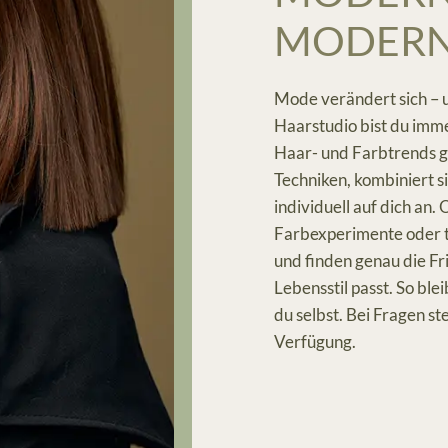
MODERN
Mode verändert sich – u
Haarstudio bist du imme
Haar- und Farbtrends ge
Techniken, kombiniert s
individuell auf dich an.
Farbexperimente oder tr
und finden genau die Fr
Lebensstil passt. So ble
du selbst. Bei Fragen st
Verfügung.