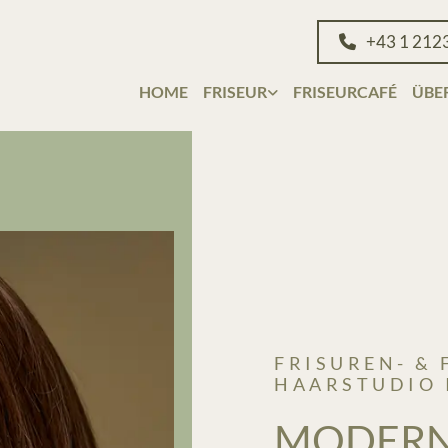
+43 1 212
HOME
FRISEUR
FRISEURCAFÉ
ÜBE
FRISUREN- &
HAARSTUDIO 
MODERNE