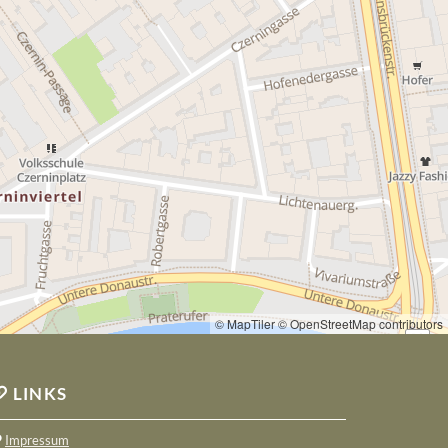
© MapTiler
© OpenStreetMap contributors
LINKS

Impressum
