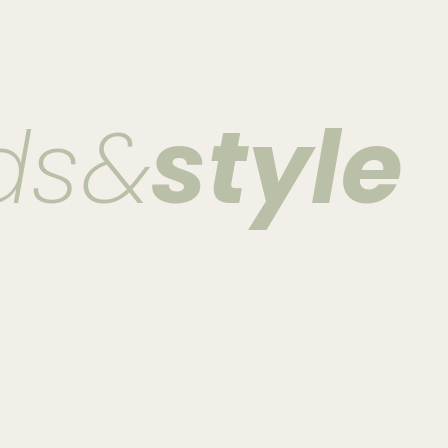
ds&
style