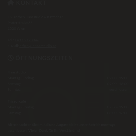
KONTAKT

I.N. rothen Haarstudio & Kaffeebar
Praterstraße 33
1020 Wien
Tel.:
+43 1 2123846
E-Mail:
office@inhaarstudio.at
ÖFFNUNGSZEITEN

Haarstudio
Montag - Freitag
09:00 - 19:00
Samstag
09:00 - 16:00
Sonntag
geschlossen
Friseurcafé
Montag - Freitag
07:30 - 19:00
Samstag
08:00 - 16:00
Bitte beachten Sie: Im Juli und August bleibt unser Betrieb montags
geschlossen. Vielen Dank für Ihr Verständnis!