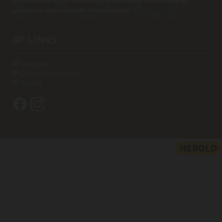
Bitte beachten Sie: Im Juli und August bleibt unser Betrieb montags
geschlossen. Vielen Dank für Ihr Verständnis!
LINKS

Impressum

Datenschutzerklärung

Kontakt

Website erstellt von HEROLD