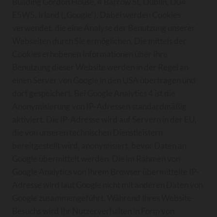
Building Gordon House, 4 Barrow St, Dublin, D04
E5W5, Irland („Google“). Dabei werden Cookies
verwendet, die eine Analyse der Benutzung unserer
Webseiten durch Sie ermöglichen. Die mittels der
Cookies erhobenen Informationen über Ihre
Benutzung dieser Website werden in der Regel an
einen Server von Google in den USA übertragen und
dort gespeichert. Bei Google Analytics 4 ist die
Anonymisierung von IP-Adressen standardmäßig
aktiviert. Die IP-Adresse wird auf Servern in der EU,
die von unseren technischen Dienstleistern
bereitgestellt wird, anonymisiert, bevor Daten an
Google übermittelt werden. Die im Rahmen von
Google Analytics von Ihrem Browser übermittelte IP-
Adresse wird laut Google nicht mit anderen Daten von
Google zusammengeführt. Während Ihres Website-
Besuchs wird Ihr Nutzerverhalten in Form von