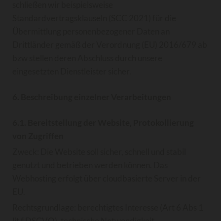
schließen wir beispielsweise
Standardvertragsklauseln (SCC 2021) für die
Übermittlung personenbezogener Daten an
Drittländer gemäß der Verordnung (EU) 2016/679 ab
bzw stellen deren Abschluss durch unsere
eingesetzten Dienstleister sicher.
6. Beschreibung einzelner Verarbeitungen
6.1. Bereitstellung der Website, Protokollierung
von Zugriffen
Zweck: Die Website soll sicher, schnell und stabil
genutzt und betrieben werden können. Das
Webhosting erfolgt über cloudbasierte Server in der
EU.
Rechtsgrundlage: berechtigtes Interesse (Art 6 Abs 1
lit f DSGVO), technische Notwendigkeit