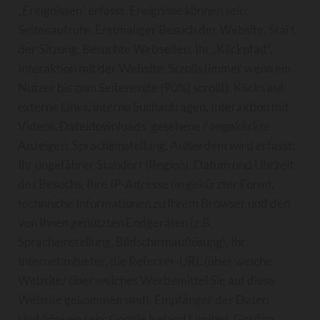
„Ereignissen“ erfasst. Ereignisse können sein:
Seitenaufrufe, Erstmaliger Besuch der Website, Start
der Sitzung, Besuchte Webseiten, Ihr „Klickpfad“,
Interaktion mit der Website, Scrolls (immer wenn ein
Nutzer bis zum Seitenende (90%) scrollt), Klicks auf
externe Links, interne Suchanfragen, Interaktion mit
Videos, Dateidownloads, gesehene / angeklickte
Anzeigen, Spracheinstellung. Außerdem wird erfasst:
Ihr ungefährer Standort (Region), Datum und Uhrzeit
des Besuchs, Ihre IP-Adresse (in gekürzter Form),
technische Informationen zu Ihrem Browser und den
von Ihnen genutzten Endgeräten (z.B.
Spracheinstellung, Bildschirmauflösung), Ihr
Internetanbieter, die Referrer-URL (über welche
Website/ über welches Werbemittel Sie auf diese
Website gekommen sind). Empfänger der Daten
sind/können sein: Google Ireland Limited, Gordon