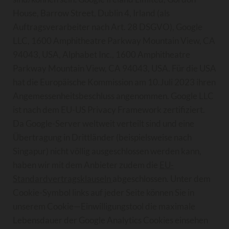
House, Barrow Street, Dublin 4, Irland (als
Auftragsverarbeiter nach Art. 28 DSGVO), Google
LLC, 1600 Amphitheatre Parkway Mountain View, CA
94043, USA, Alphabet Inc., 1600 Amphitheatre
Parkway Mountain View, CA 94043, USA. Für die USA
hat die Europäische Kommission am 10.Juli 2023 ihren
Angemessenheitsbeschluss angenommen. Google LLC
ist nach dem EU-US Privacy Framework zertifiziert.
Da Google-Server weltweit verteilt sind und eine
Übertragung in Drittländer (beispielsweise nach
Singapur) nicht völlig ausgeschlossen werden kann,
haben wir mit dem Anbieter zudem die
EU-
Standardvertragsklauseln
abgeschlossen. Unter dem
Cookie-Symbol links auf jeder Seite können Sie in
unserem Cookie—Einwilligungstool die maximale
Lebensdauer der Google Analytics Cookies einsehen