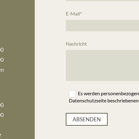
E-Mail*
Nachricht
00
00
en
Es werden personenbezogene 
Datenschutzseite beschriebenen
00
00
r